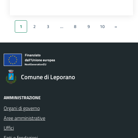
1
2
3
…
8
9
10
»
Comune di Leporano
AMMINISTRAZIONE
Organi di governo
Aree amministrative
Uffici
Enti e fondazioni