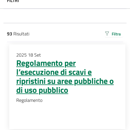
FILTRI
filtri da applicare
93
Risultati
Filtra
risultati di ricerca
2025
18
Set
Regolamento per
l’esecuzione di scavi e
ripristini su aree pubbliche o
di uso pubblico
Regolamento